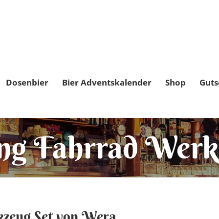
Dosenbier
Bier Adventskalender
Shop
Guts
ng Fahrrad Werk
kzeug Set von Wera