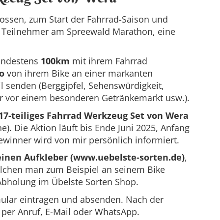
ossen, zum Start der Fahrrad-Saison und
er Teilnehmer am Spreewald Marathon, eine
ndestens
100km
mit ihrem Fahrrad
to
von ihrem Bike an einer markanten
l senden (Berggipfel, Sehenswürdigkeit,
er vor einem besonderen Getränkemarkt usw.).
17-teiliges Fahrrad Werkzeug Set von Wera
he). Die Aktion läuft bis Ende Juni 2025, Anfang
 Gewinner wird von mir persönlich informiert.
einen Aufkleber (www.uebelste-sorten.de)
,
elchen man zum Beispiel an seinem Bike
Abholung im Übelste Sorten Shop.
mular eintragen und absenden. Nach der
o per Anruf, E-Mail oder WhatsApp.