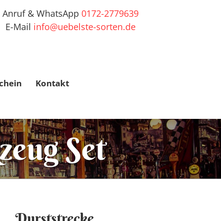
Anruf & WhatsApp
0172-2779639
E-Mail
info@uebelste-sorten.de
chein
Kontakt
zeug Set
Durststrecke